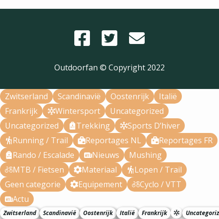
Outdoorfan © Copyright
2022
Zwitserland
Scandinavië
Oostenrijk
Italië
Frankrijk
Wintersport
Uncategorized
Uncategorized
Trekking
Sports D’hiver
Running / Trail
Reportages NL
Reportages FR
Rando / Escalade
Nieuws
Mushing
MTB / Fietsen
Materiaal
Lopen / Trail
Geen categorie
Equipement
Cyclo / VTT
Actu
Zwitserland
Scandinavië
Oostenrijk
Italië
Frankrijk
Uncategori