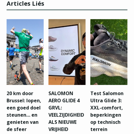
Articles Liés
20 km door
SALOMON
Test Salomon
Brussel: lopen,
AERO GLIDE 4
Ultra Glide 3:
een goed doel
GRVL:
XXL-comfort,
steunen… en
VEELZIJDIGHEID
beperkingen
genieten van
ALS NIEUWE
op technisch
de sfeer
VRIJHEID
terrein