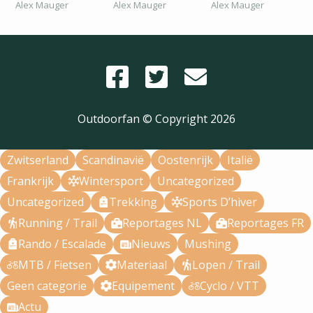
Alex Mauger
Alex Mauger
Alex Mauger
Outdoorfan © Copyright
2026
Zwitserland
Scandinavië
Oostenrijk
Italië
Frankrijk
Wintersport
Uncategorized
Uncategorized
Trekking
Sports D’hiver
Running / Trail
Reportages NL
Reportages FR
Rando / Escalade
Nieuws
Mushing
MTB / Fietsen
Materiaal
Lopen / Trail
Geen categorie
Equipement
Cyclo / VTT
Actu