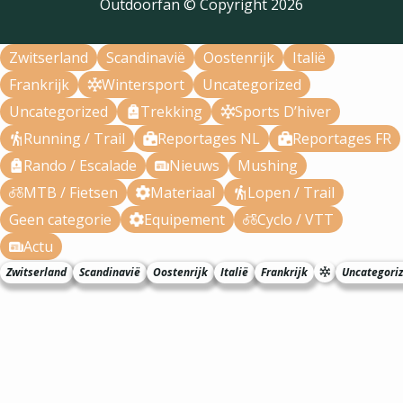
Outdoorfan © Copyright
2026
Zwitserland
Scandinavië
Oostenrijk
Italië
Frankrijk
Wintersport
Uncategorized
Uncategorized
Trekking
Sports D’hiver
Running / Trail
Reportages NL
Reportages FR
Rando / Escalade
Nieuws
Mushing
MTB / Fietsen
Materiaal
Lopen / Trail
Geen categorie
Equipement
Cyclo / VTT
Actu
Zwitserland
Scandinavië
Oostenrijk
Italië
Frankrijk
Uncategori