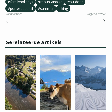
#familyholidays
#mountainbike
#outdoor
#portesdusoleil
#summer
hiking
Vorig artikel
Volgend artikel
Gerelateerde artikels