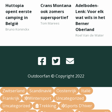
Huttopia
Crans Montana
Adelboden-
opent eerste
ook zomers
Lenk: Voor elk
camping in
supersportief
wat wils in het
België
Berner
Tom Marees
Oberland
Bruno Koninckx
Roel Van de Water
Outdoorfan © Copyright
2022
Zwitserland
Scandinavië
Oostenrijk
Italië
Frankrijk
Wintersport
Uncategorized
Uncategorized
Trekking
Sports D’hiver