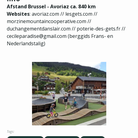
Afstand Brussel - Avoriaz ca. 840 km
Websites
:
avoriaz.com
//
lesgets.com
//
morzinemountaincooperative.com
//
duchangementdanslair.com
//
poterie-des-gets.fr
//
cecileparadise@gmail.com
(berggids Frans- en
Nederlandstalig)
Tags: