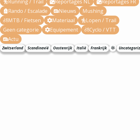
Running / Trail
Reportages NL
Reportages FR
Rando / Escalade
Nieuws
Mushing
MTB / Fietsen
Materiaal
Lopen / Trail
Geen categorie
Equipement
Cyclo / VTT
Actu
Zwitserland
Scandinavië
Oostenrijk
Italië
Frankrijk
Uncategori