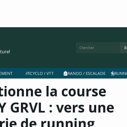
ture!
EMENT
CYCLO / VTT
RANDO / ESCALADE
RUNNI
ionne la course
Y GRVL : vers une
rie de running