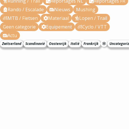
Running / Trail
Reportages NL
Reportages FR
Rando / Escalade
Nieuws
Mushing
MTB / Fietsen
Materiaal
Lopen / Trail
Geen categorie
Equipement
Cyclo / VTT
Actu
Zwitserland
Scandinavië
Oostenrijk
Italië
Frankrijk
Uncategori