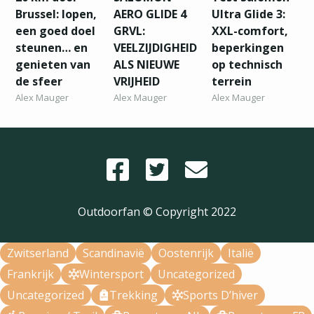
Brussel: lopen,
AERO GLIDE 4
Ultra Glide 3:
een goed doel
GRVL:
XXL-comfort,
steunen… en
VEELZIJDIGHEID
beperkingen
genieten van
ALS NIEUWE
op technisch
de sfeer
VRIJHEID
terrein
Alex Mauger
Alex Mauger
Alex Mauger
Outdoorfan © Copyright
2022
Zwitserland
Scandinavië
Oostenrijk
Italië
Frankrijk
Wintersport
Uncategorized
Uncategorized
Trekking
Sports D’hiver