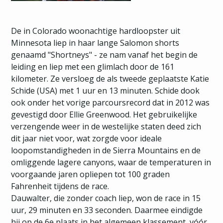
De in Colorado woonachtige hardloopster uit
Minnesota liep in haar lange Salomon shorts
genaamd "Shortneys" - ze nam vanaf het begin de
leiding en liep met een glimlach door de 161
kilometer. Ze versloeg de als tweede geplaatste Katie
Schide (USA) met 1 uur en 13 minuten. Schide dook
ook onder het vorige parcoursrecord dat in 2012 was
gevestigd door Ellie Greenwood. Het gebruikelijke
verzengende weer in de westelijke staten deed zich
dit jaar niet voor, wat zorgde voor ideale
loopomstandigheden in de Sierra Mountains en de
omliggende lagere canyons, waar de temperaturen in
voorgaande jaren opliepen tot 100 graden
Fahrenheit tijdens de race.
Dauwalter, die zonder coach liep, won de race in 15
uur, 29 minuten en 33 seconden. Daarmee eindigde
hij op de 6e plaats in het algemeen klassement, vóór