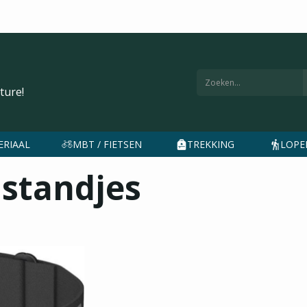
ture!
ERIAAL
MBT / FIETSEN
TREKKING
LOPEN
standjes