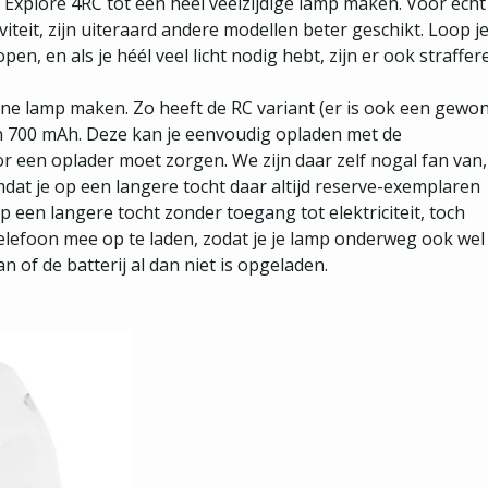
de Explore 4RC tot een heel veelzijdige lamp maken. Voor echt
teit, zijn uiteraard andere modellen beter geschikt. Loop j
en, en als je héél veel licht nodig hebt, zijn er ook straffer
fijne lamp maken. Zo heeft de RC variant (er is ook een gewo
n 700 mAh. Deze kan je eenvoudig opladen met de
or een oplader moet zorgen. We zijn daar zelf nogal fan van,
at je op een langere tocht daar altijd reserve-exemplaren
en langere tocht zonder toegang tot elektriciteit, toch
telefoon mee op te laden, zodat je je lamp onderweg ook wel
n of de batterij al dan niet is opgeladen.