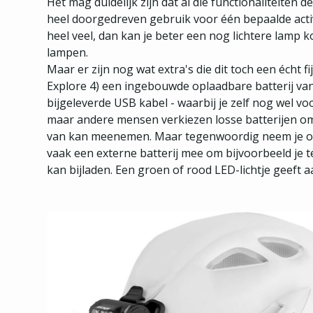
Het mag duidelijk zijn dat al die functionaliteiten 
heel doorgedreven gebruik voor één bepaalde activi
heel veel, dan kan je beter een nog lichtere lamp kop
lampen.
Maar er zijn nog wat extra's die dit toch een écht 
Explore 4) een ingebouwde oplaadbare batterij va
bijgeleverde USB kabel - waarbij je zelf nog wel vo
maar andere mensen verkiezen losse batterijen omd
van kan meenemen. Maar tegenwoordig neem je op e
vaak een externe batterij mee om bijvoorbeeld je 
kan bijladen. Een groen of rood LED-lichtje geeft aa