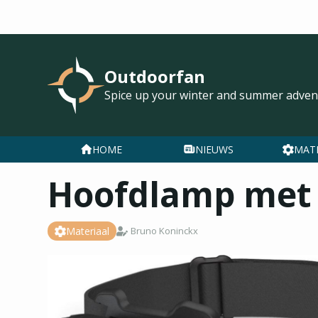
Outdoorfan
Spice up your winter and summer adven
HOME
NIEUWS
MAT
Hoofdlamp met 
Materiaal
Bruno Koninckx