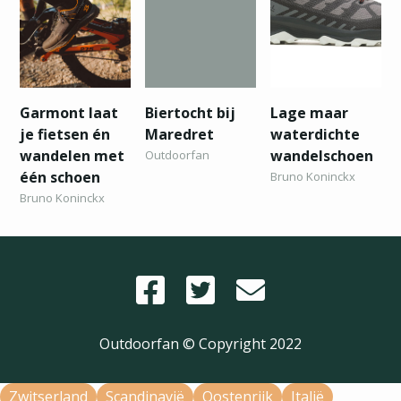
Garmont laat
Biertocht bij
Lage maar
je fietsen én
Maredret
waterdichte
wandelen met
wandelschoen
Outdoorfan
één schoen
Bruno Koninckx
Bruno Koninckx
Outdoorfan © Copyright
2022
Zwitserland
Scandinavië
Oostenrijk
Italië