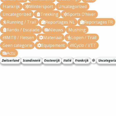
Frankrijk
Wintersport
Uncategorized
Uncategorized
Trekking
Sports D’hiver
Running / Trail
Reportages NL
Reportages FR
Rando / Escalade
Nieuws
Mushing
MTB / Fietsen
Materiaal
Lopen / Trail
Geen categorie
Equipement
Cyclo / VTT
Actu
Zwitserland
Scandinavië
Oostenrijk
Italië
Frankrijk
Uncategori