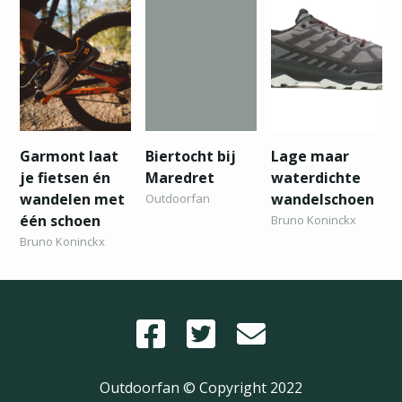
Garmont laat
Biertocht bij
Lage maar
je fietsen én
Maredret
waterdichte
wandelen met
wandelschoen
Outdoorfan
één schoen
Bruno Koninckx
Bruno Koninckx
Outdoorfan © Copyright
2022