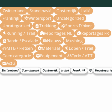
Zwitserland
Scandinavië
Oostenrijk
Italië
Frankrijk
Wintersport
Uncategorized
Uncategorized
Trekking
Sports D’hiver
Running / Trail
Reportages NL
Reportages FR
Rando / Escalade
Nieuws
Mushing
MTB / Fietsen
Materiaal
Lopen / Trail
Geen categorie
Equipement
Cyclo / VTT
Actu
Zwitserland
Scandinavië
Oostenrijk
Italië
Frankrijk
Uncategori