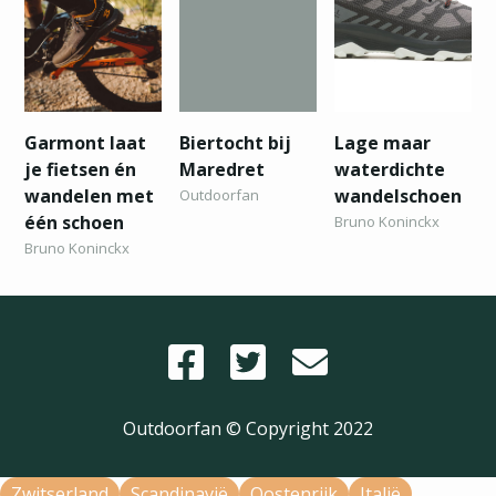
Garmont laat
Biertocht bij
Lage maar
je fietsen én
Maredret
waterdichte
wandelen met
wandelschoen
Outdoorfan
één schoen
Bruno Koninckx
Bruno Koninckx
Outdoorfan © Copyright
2022
Zwitserland
Scandinavië
Oostenrijk
Italië