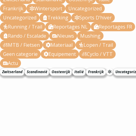
Frankrijk
Wintersport
Uncategorized
Uncategorized
Trekking
Sports D’hiver
Running / Trail
Reportages NL
Reportages FR
Rando / Escalade
Nieuws
Mushing
MTB / Fietsen
Materiaal
Lopen / Trail
Geen categorie
Equipement
Cyclo / VTT
Actu
Zwitserland
Scandinavië
Oostenrijk
Italië
Frankrijk
Uncategori