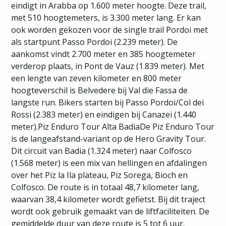
eindigt in Arabba op 1.600 meter hoogte. Deze trail,
met 510 hoogtemeters, is 3.300 meter lang. Er kan
ook worden gekozen voor de single trail Pordoi met
als startpunt Passo Pordoi (2.239 meter). De
aankomst vindt 2.700 meter en 385 hoogtemeter
verderop plaats, in Pont de Vauz (1.839 meter). Met
een lengte van zeven kilometer en 800 meter
hoogteverschil is Belvedere bij Val die Fassa de
langste run. Bikers starten bij Passo Pordoi/Col dei
Rossi (2.383 meter) en eindigen bij Canazei (1.440
meter).Piz Enduro Tour Alta BadiaDe Piz Enduro Tour
is de langeafstand-variant op de Hero Gravity Tour.
Dit circuit van Badia (1.324 meter) naar Colfosco
(1.568 meter) is een mix van hellingen en afdalingen
over het Piz la Ila plateau, Piz Sorega, Bioch en
Colfosco. De route is in totaal 48,7 kilometer lang,
waarvan 38,4 kilometer wordt gefietst. Bij dit traject
wordt ook gebruik gemaakt van de liftfaciliteiten. De
gemiddelde duur van deze route is 5 tot 6 uur.