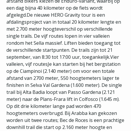
afstand bikers kiezen de Enduro-variant, waarbij op
een dag bijna 40 kilometer op de fiets wordt
afgelegd.De nieuwe HERO Gravity tour is een
afdalingsproject van in totaal 20 kilometer lengte en
met 2.700 meter hoogteverschil op verschillende
single trails. De vijf routes lopen in vier valleien
rondom het Sella massief. Liften bieden toegang tot
de verschillende startpunten. De trails zijn tot 21
september, van 8:30 tot 17:00 uur, toegankelijk.Vier
valleien, vijf routesJe kan starten bij het bergstation
op de Ciampinoi (2.140 meter) om voor een totale
afstand van 2700 meter, 550 hoogtemeters lager te
finishen in Selva Val Gardena (1.600 meter). De single
trail bij Alta Badia loopt van Passo Gardena (2.121
meter) naar de Plans-Frara lift in Colfosco (1.645 m).
Op dit drie kilometer lange pad worden 470
hoogtemeters overbrugd. Bij Arabba kan gekozen
worden uit twee routes; Bec de Roces is een prachtige
downhill trail die start op 2.160 meter hoogte en