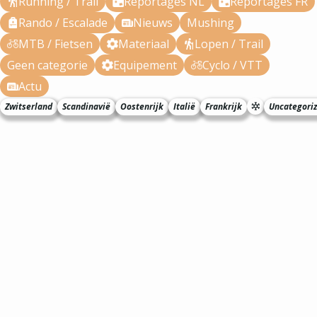
Running / Trail
Reportages NL
Reportages FR
Rando / Escalade
Nieuws
Mushing
MTB / Fietsen
Materiaal
Lopen / Trail
Geen categorie
Equipement
Cyclo / VTT
Actu
Zwitserland
Scandinavië
Oostenrijk
Italië
Frankrijk
Uncategori