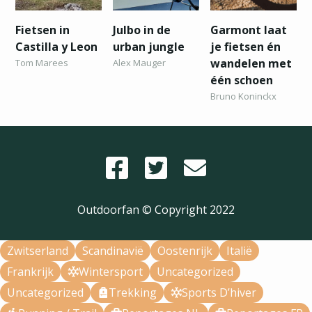
Fietsen in
Julbo in de
Garmont laat
Castilla y Leon
urban jungle
je fietsen én
wandelen met
Tom Marees
Alex Mauger
één schoen
Bruno Koninckx
Outdoorfan © Copyright
2022
Zwitserland
Scandinavië
Oostenrijk
Italië
Frankrijk
Wintersport
Uncategorized
Uncategorized
Trekking
Sports D’hiver