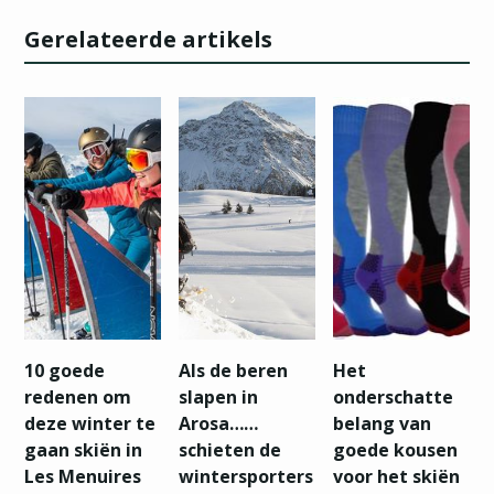
Gerelateerde artikels
10 goede
Als de beren
Het
redenen om
slapen in
onderschatte
deze winter te
Arosa……
belang van
gaan skiën in
schieten de
goede kousen
Les Menuires
wintersporters
voor het skiën