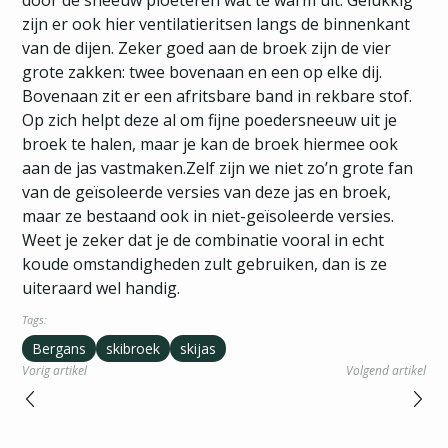
door de sneeuw ploeteren wat te warm uit. Gelukkig
zijn er ook hier ventilatieritsen langs de binnenkant
van de dijen. Zeker goed aan de broek zijn de vier
grote zakken: twee bovenaan en een op elke dij.
Bovenaan zit er een afritsbare band in rekbare stof.
Op zich helpt deze al om fijne poedersneeuw uit je
broek te halen, maar je kan de broek hiermee ook
aan de jas vastmaken.Zelf zijn we niet zo’n grote fan
van de geïsoleerde versies van deze jas en broek,
maar ze bestaand ook in niet-geïsoleerde versies.
Weet je zeker dat je de combinatie vooral in echt
koude omstandigheden zult gebruiken, dan is ze
uiteraard wel handig.
Tags:
Bergans
skibroek
skijas
Vorig artikel
Volgend artikel