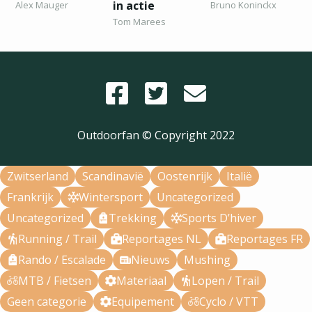
in actie
Alex Mauger
Bruno Koninckx
Tom Marees
Outdoorfan © Copyright
2022
Zwitserland
Scandinavië
Oostenrijk
Italië
Frankrijk
Wintersport
Uncategorized
Uncategorized
Trekking
Sports D’hiver
Running / Trail
Reportages NL
Reportages FR
Rando / Escalade
Nieuws
Mushing
MTB / Fietsen
Materiaal
Lopen / Trail
Geen categorie
Equipement
Cyclo / VTT