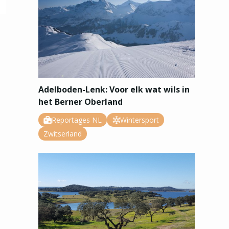
Adelboden-Lenk: Voor elk wat wils in
het Berner Oberland
Reportages NL
Wintersport
Zwitserland