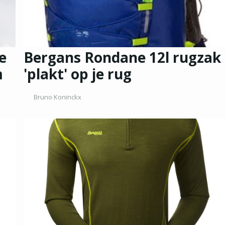
e
Bergans Rondane 12l rugzak
m
'plakt' op je rug
Bruno Koninckx