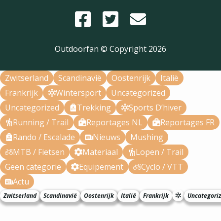
Outdoorfan © Copyright
2026
Zwitserland
Scandinavië
Oostenrijk
Italië
Frankrijk
Wintersport
Uncategorized
Uncategorized
Trekking
Sports D’hiver
Running / Trail
Reportages NL
Reportages FR
Rando / Escalade
Nieuws
Mushing
MTB / Fietsen
Materiaal
Lopen / Trail
Geen categorie
Equipement
Cyclo / VTT
Actu
Zwitserland
Scandinavië
Oostenrijk
Italië
Frankrijk
Uncategori