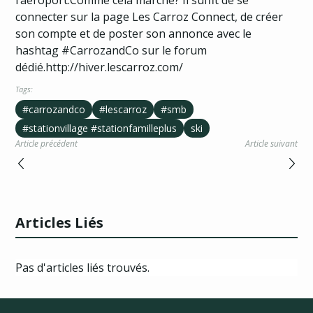
l’aéroport.Comme cela marche? Il suffit de se
connecter sur la page
Les Carroz Connect
, de créer
son compte et de poster son annonce avec le
hashtag #CarrozandCo sur le forum
dédié.
http://hiver.lescarroz.com/
Tags:
#carrozandco
#lescarroz
#smb
#stationvillage #stationfamilleplus
ski
Article précédent
Article suivant
Articles Liés
Pas d'articles liés trouvés.