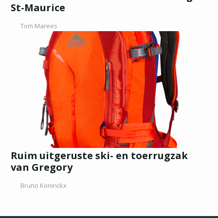
St-Maurice
Tom Marees
Ruim uitgeruste ski- en toerrugzak
van Gregory
Bruno Koninckx