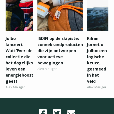
Julbo
ISDIN op de skipiste:
Kilian
lanceert
zonnebrandproducten
Jornet x
Watt’Ever: de
die zijn ontworpen
Julbo: een
collectie die
voor actieve
logische
het dagelijks
bewegingen
keuze,
leven een
gesmeed
Alex Mauger
energieboost
in het
geeft
veld
Alex Mauger
Alex Mauger