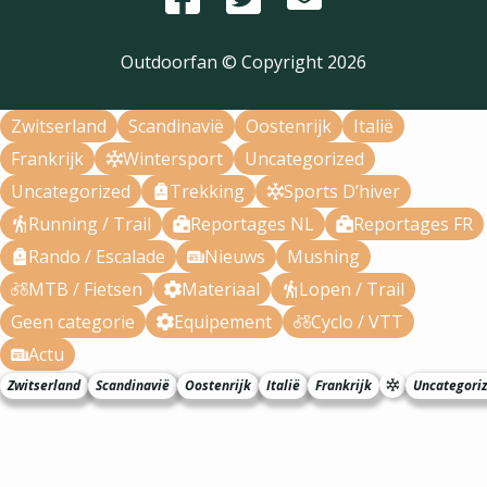
Outdoorfan © Copyright
2026
Zwitserland
Scandinavië
Oostenrijk
Italië
Frankrijk
Wintersport
Uncategorized
Uncategorized
Trekking
Sports D’hiver
Running / Trail
Reportages NL
Reportages FR
Rando / Escalade
Nieuws
Mushing
MTB / Fietsen
Materiaal
Lopen / Trail
Geen categorie
Equipement
Cyclo / VTT
Actu
Zwitserland
Scandinavië
Oostenrijk
Italië
Frankrijk
Uncategori