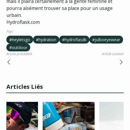
mais il plaira certainement à la gente féminine et
pourra aisément trouver sa place pour un usage
urbain.
Hydroflask.com
Tags:
#heyletsgo
#hydration
#hydroflasdk
#julboeyewear
#outdoor
Article précédent
Article suivant
Articles Liés