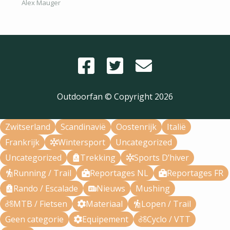
Alex Mauger
Outdoorfan © Copyright
2026
Zwitserland
Scandinavië
Oostenrijk
Italië
Frankrijk
Wintersport
Uncategorized
Uncategorized
Trekking
Sports D’hiver
Running / Trail
Reportages NL
Reportages FR
Rando / Escalade
Nieuws
Mushing
MTB / Fietsen
Materiaal
Lopen / Trail
Geen categorie
Equipement
Cyclo / VTT