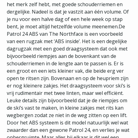
het merk zelf hebt, met goede schouderriemen en
dergelijke. Nadeel is dat je vastzit aan één volume. Of
je nu voor een halve dag of een hele week op stap
bent, je moet altijd hetzelfde volume meenemen.De
Patrol 24 ABS van The Northface is een voorbeeld
van een rugzak met ‘ABS inside’. Het is een degelijke
dagrugzak met een goed draagsysteem dat ook met
bijvoorbeeld riempjes aan de bovenkant van de
schouderriemen in de lengte aan te passen is. Er is
een groot en een iets kleiner vak, die beide erg ver
open te ritsen zijn. Bovenaan en op de heupriem zijn
er nog kleinere zakjes. Het draagsysteem voor ski’s is
vrij rudimentair met twee linten, maar wel efficiënt.
Leuke details zijn bijvoorbeeld dat je de riempjes om
de ski’s vast te maken, in kleine zakjes met rits kan
wegbergen zodat ze niet in de weg zitten op een lift.
Door het ABS systeem is dit model natuurlijk wel wat
zwaarder dan een gewone Patrol 24, en verlies je wat
opbergruimte. Maar alles bij elkaar is dit wel een