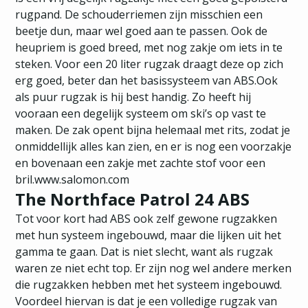
rugpand. De schouderriemen zijn misschien een
beetje dun, maar wel goed aan te passen. Ook de
heupriem is goed breed, met nog zakje om iets in te
steken. Voor een 20 liter rugzak draagt deze op zich
erg goed, beter dan het basissysteem van ABS.Ook
als puur rugzak is hij best handig. Zo heeft hij
vooraan een degelijk systeem om ski’s op vast te
maken. De zak opent bijna helemaal met rits, zodat je
onmiddellijk alles kan zien, en er is nog een voorzakje
en bovenaan een zakje met zachte stof voor een
bril.www.salomon.com
The Northface Patrol 24 ABS
Tot voor kort had ABS ook zelf gewone rugzakken
met hun systeem ingebouwd, maar die lijken uit het
gamma te gaan. Dat is niet slecht, want als rugzak
waren ze niet echt top. Er zijn nog wel andere merken
die rugzakken hebben met het systeem ingebouwd.
Voordeel hiervan is dat je een volledige rugzak van