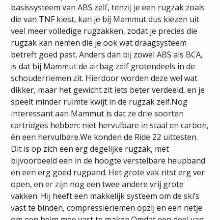
basissysteem van ABS zelf, tenzij je een rugzak zoals
die van TNF kiest, kan je bij Mammut dus kiezen uit
veel meer volledige rugzakken, zodat je precies die
rugzak kan nemen die je ook wat draagsysteem
betreft goed past. Anders dan bij zowel ABS als BCA,
is dat bij Mammut de airbag zelf grotendeels in de
schouderriemen zit. Hierdoor worden deze wel wat
dikker, maar het gewicht zit iets beter verdeeld, en je
speelt minder ruimte kwijt in de rugzak zelf.Nog
interessant aan Mammut is dat ze drie soorten
cartridges hebben: niet hervulbare in staal en carbon,
én een hervulbare.We konden de Ride 22 uittesten.
Dit is op zich een erg degelijke rugzak, met
bijvoorbeeld een in de hoogte verstelbare heupband
en een erg goed rugpand. Het grote vak ritst erg ver
open, en er zijn nog een twee andere vrij grote
vakken. Hij heeft een makkelijk systeem om de ski’s
vast te binden, compressieriemen opzij en een netje
om een helm mee vast te maken.Omdat een deel van