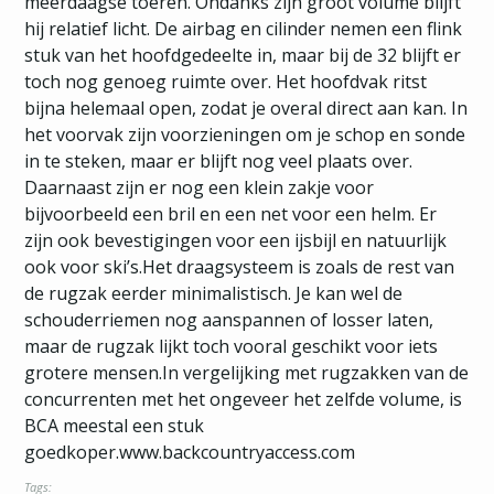
meerdaagse toeren. Ondanks zijn groot volume blijft
hij relatief licht. De airbag en cilinder nemen een flink
stuk van het hoofdgedeelte in, maar bij de 32 blijft er
toch nog genoeg ruimte over. Het hoofdvak ritst
bijna helemaal open, zodat je overal direct aan kan. In
het voorvak zijn voorzieningen om je schop en sonde
in te steken, maar er blijft nog veel plaats over.
Daarnaast zijn er nog een klein zakje voor
bijvoorbeeld een bril en een net voor een helm. Er
zijn ook bevestigingen voor een ijsbijl en natuurlijk
ook voor ski’s.Het draagsysteem is zoals de rest van
de rugzak eerder minimalistisch. Je kan wel de
schouderriemen nog aanspannen of losser laten,
maar de rugzak lijkt toch vooral geschikt voor iets
grotere mensen.In vergelijking met rugzakken van de
concurrenten met het ongeveer het zelfde volume, is
BCA meestal een stuk
goedkoper.www.backcountryaccess.com
Tags: