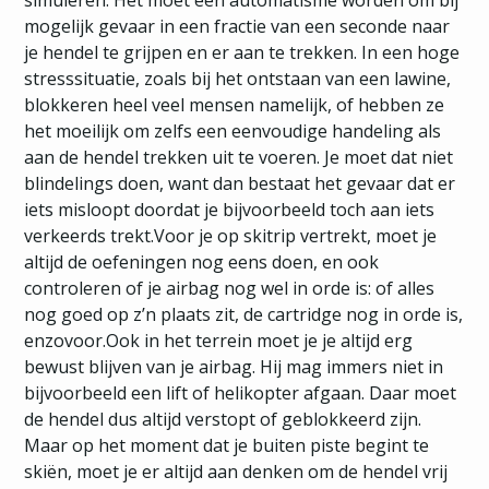
simuleren. Het moet een automatisme worden om bij
mogelijk gevaar in een fractie van een seconde naar
je hendel te grijpen en er aan te trekken. In een hoge
stresssituatie, zoals bij het ontstaan van een lawine,
blokkeren heel veel mensen namelijk, of hebben ze
het moeilijk om zelfs een eenvoudige handeling als
aan de hendel trekken uit te voeren. Je moet dat niet
blindelings doen, want dan bestaat het gevaar dat er
iets misloopt doordat je bijvoorbeeld toch aan iets
verkeerds trekt.Voor je op skitrip vertrekt, moet je
altijd de oefeningen nog eens doen, en ook
controleren of je airbag nog wel in orde is: of alles
nog goed op z’n plaats zit, de cartridge nog in orde is,
enzovoor.Ook in het terrein moet je je altijd erg
bewust blijven van je airbag. Hij mag immers niet in
bijvoorbeeld een lift of helikopter afgaan. Daar moet
de hendel dus altijd verstopt of geblokkeerd zijn.
Maar op het moment dat je buiten piste begint te
skiën, moet je er altijd aan denken om de hendel vrij