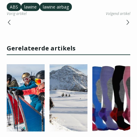
ABS
lawine
lawine airbag
Vorig artikel
Volgend artikel
Gerelateerde artikels