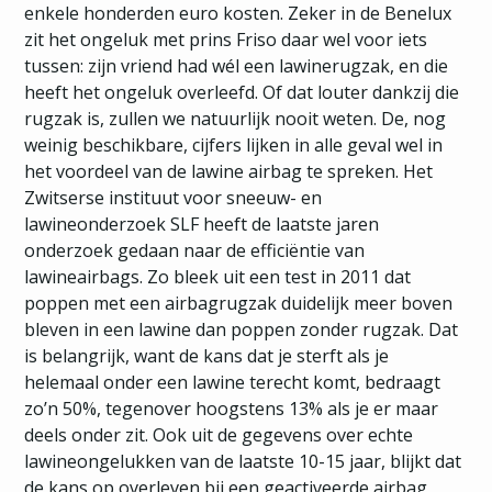
enkele honderden euro kosten. Zeker in de Benelux
zit het ongeluk met prins Friso daar wel voor iets
tussen: zijn vriend had wél een lawinerugzak, en die
heeft het ongeluk overleefd. Of dat louter dankzij die
rugzak is, zullen we natuurlijk nooit weten. De, nog
weinig beschikbare, cijfers lijken in alle geval wel in
het voordeel van de lawine airbag te spreken. Het
Zwitserse instituut voor sneeuw- en
lawineonderzoek SLF heeft de laatste jaren
onderzoek gedaan naar de efficiëntie van
lawineairbags. Zo bleek uit een test in 2011 dat
poppen met een airbagrugzak duidelijk meer boven
bleven in een lawine dan poppen zonder rugzak. Dat
is belangrijk, want de kans dat je sterft als je
helemaal onder een lawine terecht komt, bedraagt
zo’n 50%, tegenover hoogstens 13% als je er maar
deels onder zit. Ook uit de gegevens over echte
lawineongelukken van de laatste 10-15 jaar, blijkt dat
de kans op overleven bij een geactiveerde airbag