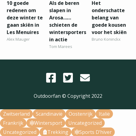
10 goede
Als de beren
Het
redenen om
slapen in
onderschatte
deze winter te
Arosa……
belang van
gaan skiën in
schieten de
goede kousen
Les Menuires
wintersporters
voor het skiën
in actie
Alex Mauger
Bruno Koninckx
Tom Marees
Outdoorfan © Copyright
2022
Zwitserland
Scandinavië
Oostenrijk
Italië
Frankrijk
Wintersport
Uncategorized
Uncategorized
Trekking
Sports D’hiver