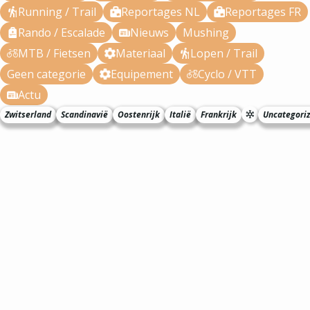
Running / Trail
Reportages NL
Reportages FR
Rando / Escalade
Nieuws
Mushing
MTB / Fietsen
Materiaal
Lopen / Trail
Geen categorie
Equipement
Cyclo / VTT
Actu
Zwitserland
Scandinavië
Oostenrijk
Italië
Frankrijk
Uncategori