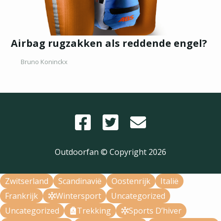
Airbag rugzakken als reddende engel?
Bruno Koninckx
Outdoorfan © Copyright
2026
Zwitserland
Scandinavië
Oostenrijk
Italië
Frankrijk
Wintersport
Uncategorized
Uncategorized
Trekking
Sports D’hiver