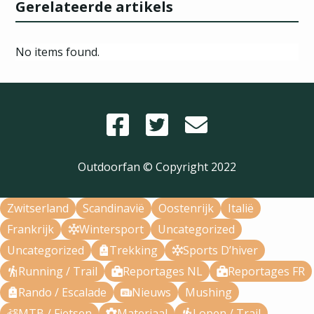
Gerelateerde artikels
No items found.
Outdoorfan © Copyright
2022
Zwitserland
Scandinavië
Oostenrijk
Italië
Frankrijk
Wintersport
Uncategorized
Uncategorized
Trekking
Sports D’hiver
Running / Trail
Reportages NL
Reportages FR
Rando / Escalade
Nieuws
Mushing
MTB / Fietsen
Materiaal
Lopen / Trail