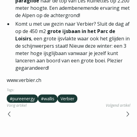
paraglide
naar de top van Les Ruinettes op 2.200
meter hoogte. Een adembenemende ervaring met
de Alpen op de achtergrond!
Komt u met uw gezin naar Verbier? Sluit de dag af
op de 450 m2
grote ijsbaan in het Parc de
Loisirs
, een grote ijsvlakte waar ook het glijden in
de schijnwerpers staat! Nieuw deze winter: een 3
meter hoge ijsglijbaan vanwaar je jezelf kunt
lanceren aan boord van een grote boei. Plezier
gegarandeerd!
www.verbier.ch
Tags:
#pureenergy
#wallis
Verbier
Vorig artikel
Volgend artikel