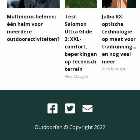
Multinorm-helmen:
Test
Julbo RX:
één helm voor
Salomon
optische
meerdere
Ultra Glide
technologie
outdooractiviteiten?
3: XXL-
op maat voor
comfort,
trailrunning...
beperkingen
en nog veel
op technisch
meer
terrein
Alex Mauger
Alex Mauger
Outdoorfan © Copyright
2022