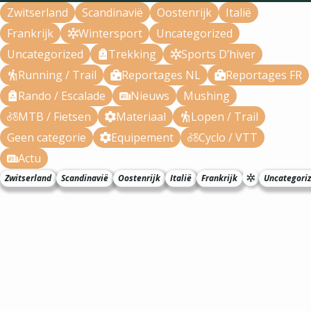
Zwitserland
Scandinavië
Oostenrijk
Italië
Frankrijk
Wintersport
Uncategorized
Uncategorized
Trekking
Sports D’hiver
Running / Trail
Reportages NL
Reportages FR
Rando / Escalade
Nieuws
Mushing
MTB / Fietsen
Materiaal
Lopen / Trail
Geen categorie
Equipement
Cyclo / VTT
Actu
Zwitserland
Scandinavië
Oostenrijk
Italië
Frankrijk
Uncategori