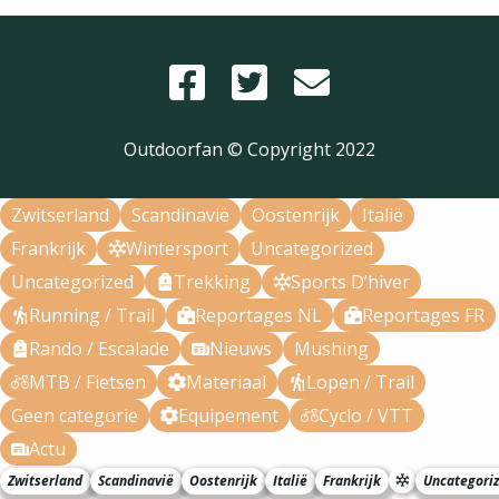
Outdoorfan © Copyright
2022
Zwitserland
Scandinavië
Oostenrijk
Italië
Frankrijk
Wintersport
Uncategorized
Uncategorized
Trekking
Sports D’hiver
Running / Trail
Reportages NL
Reportages FR
Rando / Escalade
Nieuws
Mushing
MTB / Fietsen
Materiaal
Lopen / Trail
Geen categorie
Equipement
Cyclo / VTT
Actu
Zwitserland
Scandinavië
Oostenrijk
Italië
Frankrijk
Uncategori