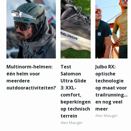
Multinorm-helmen:
Test
Julbo RX:
één helm voor
Salomon
optische
meerdere
Ultra Glide
technologie
outdooractiviteiten?
3: XXL-
op maat voor
comfort,
trailrunning...
beperkingen
en nog veel
op technisch
meer
terrein
Alex Mauger
Alex Mauger