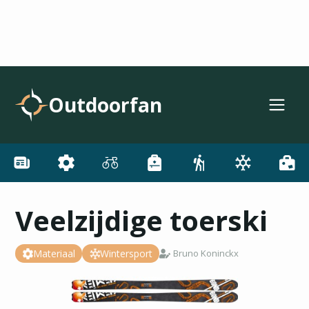
Outdoorfan
Veelzijdige toerski
Materiaal
Wintersport
Bruno Koninckx