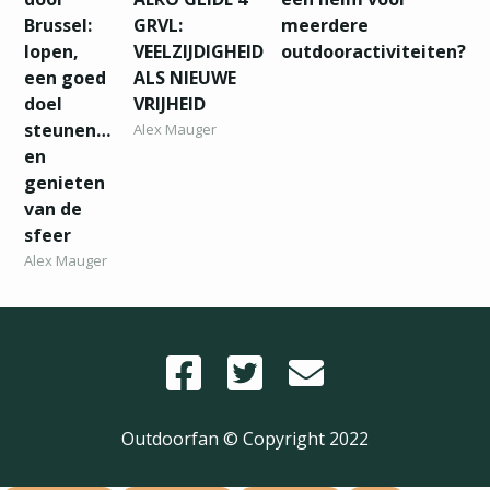
Brussel:
GRVL:
meerdere
lopen,
VEELZIJDIGHEID
outdooractiviteiten?
een goed
ALS NIEUWE
doel
VRIJHEID
steunen…
Alex Mauger
en
genieten
van de
sfeer
Alex Mauger
Outdoorfan © Copyright
2022