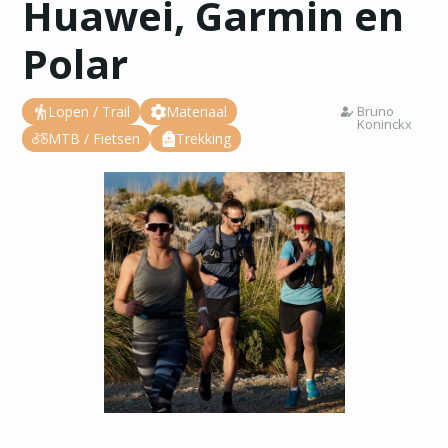
Huawei, Garmin en
Polar
Lopen / Trail
Materiaal
Bruno
Koninckx
MTB / Fietsen
Trekking