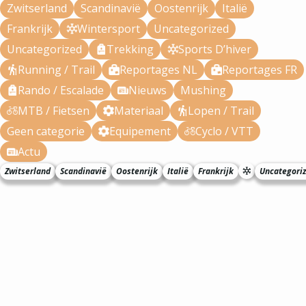
Zwitserland
Scandinavië
Oostenrijk
Italië
Frankrijk
Wintersport
Uncategorized
Uncategorized
Trekking
Sports D’hiver
Running / Trail
Reportages NL
Reportages FR
Rando / Escalade
Nieuws
Mushing
MTB / Fietsen
Materiaal
Lopen / Trail
Geen categorie
Equipement
Cyclo / VTT
Actu
Zwitserland
Scandinavië
Oostenrijk
Italië
Frankrijk
Uncategori