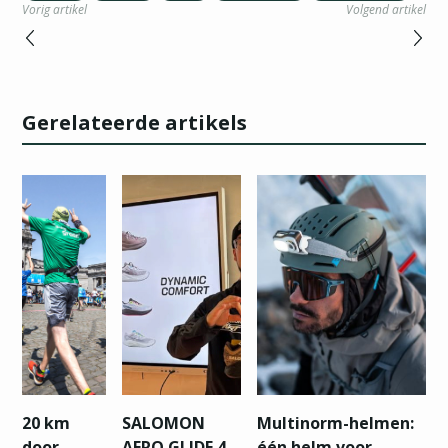
Vorig artikel
Volgend artikel
Gerelateerde artikels
20 km
SALOMON
Multinorm-helmen:
door
AERO GLIDE 4
één helm voor