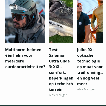
Multinorm-helmen:
Test
Julbo RX:
één helm voor
Salomon
optische
meerdere
Ultra Glide
technologie
outdooractiviteiten?
3: XXL-
op maat voor
comfort,
trailrunning...
beperkingen
en nog veel
op technisch
meer
terrein
Alex Mauger
Alex Mauger