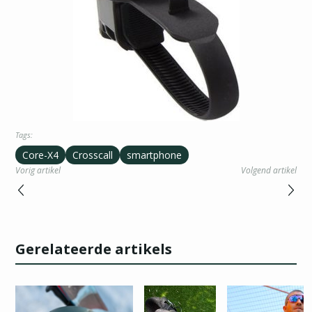
Tags:
Core-X4
Crosscall
smartphone
Vorig artikel
Volgend artikel
Gerelateerde artikels