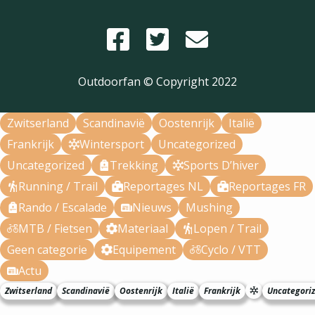
Outdoorfan © Copyright
2022
Zwitserland
Scandinavië
Oostenrijk
Italië
Frankrijk
Wintersport
Uncategorized
Uncategorized
Trekking
Sports D’hiver
Running / Trail
Reportages NL
Reportages FR
Rando / Escalade
Nieuws
Mushing
MTB / Fietsen
Materiaal
Lopen / Trail
Geen categorie
Equipement
Cyclo / VTT
Actu
Zwitserland
Scandinavië
Oostenrijk
Italië
Frankrijk
Uncategori