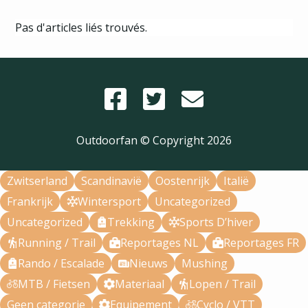
Pas d'articles liés trouvés.
Outdoorfan © Copyright
2026
Zwitserland
Scandinavië
Oostenrijk
Italië
Frankrijk
Wintersport
Uncategorized
Uncategorized
Trekking
Sports D’hiver
Running / Trail
Reportages NL
Reportages FR
Rando / Escalade
Nieuws
Mushing
MTB / Fietsen
Materiaal
Lopen / Trail
Geen categorie
Equipement
Cyclo / VTT