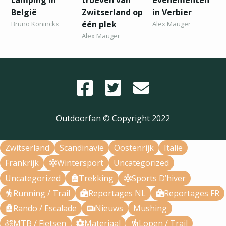
camping in
troeven van
evenementen
België
Zwitserland op
in Verbier
één plek
Bruno Koninckx
Alex Mauger
Alex Mauger
Outdoorfan © Copyright
2022
Zwitserland
Scandinavië
Oostenrijk
Italië
Frankrijk
Wintersport
Uncategorized
Uncategorized
Trekking
Sports D’hiver
Running / Trail
Reportages NL
Reportages FR
Rando / Escalade
Nieuws
Mushing
MTB / Fietsen
Materiaal
Lopen / Trail