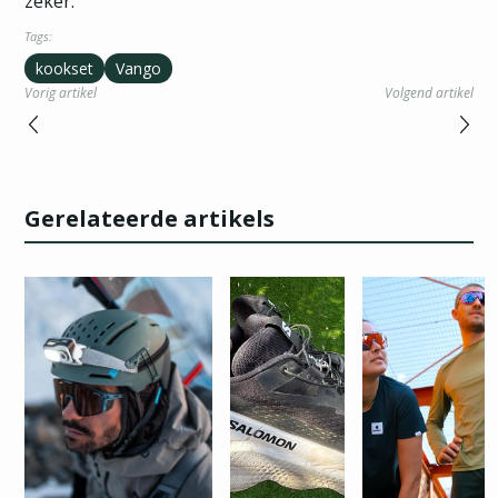
zeker.
Tags:
kookset
Vango
Vorig artikel
Volgend artikel
Gerelateerde artikels