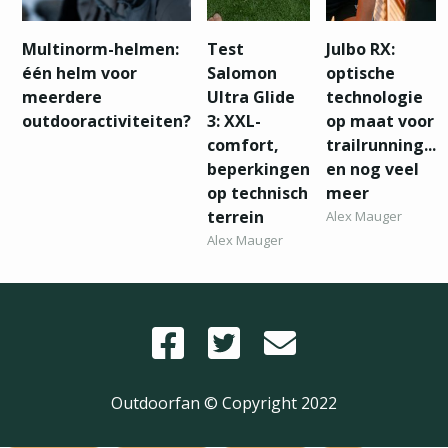
Multinorm-helmen:
Test
Julbo RX:
één helm voor
Salomon
optische
meerdere
Ultra Glide
technologie
outdooractiviteiten?
3: XXL-
op maat voor
comfort,
trailrunning...
beperkingen
en nog veel
op technisch
meer
terrein
Alex Mauger
Alex Mauger
Outdoorfan © Copyright
2022