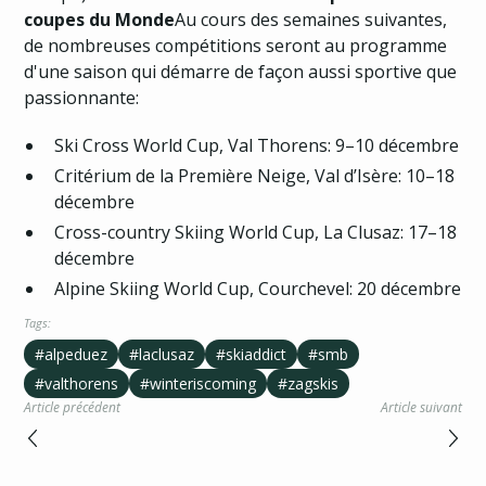
coupes du Monde
Au cours des semaines suivantes,
de nombreuses compétitions seront au programme
d'une saison qui démarre de façon aussi sportive que
passionnante:
Ski Cross World Cup, Val Thorens: 9–10 décembre
Critérium de la Première Neige, Val d’Isère: 10–18
décembre
Cross-country Skiing World Cup, La Clusaz: 17–18
décembre
Alpine Skiing World Cup, Courchevel: 20 décembre
Tags:
#alpeduez
#laclusaz
#skiaddict
#smb
#valthorens
#winteriscoming
#zagskis
Article précédent
Article suivant