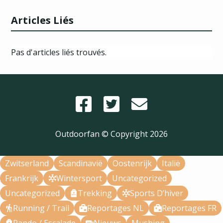
Articles Liés
Pas d'articles liés trouvés.
Outdoorfan © Copyright
2026
Zwitserland
Scandinavië
Oostenrijk
Italië
Frankrijk
Wintersport
Uncategorized
Uncategorized
Trekking
Sports D’hiver
Running / Trail
Reportages NL
Reportages FR