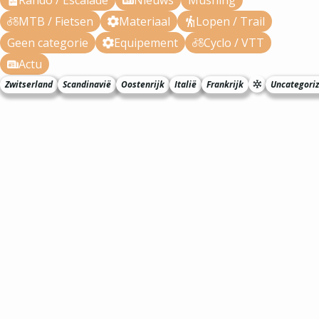
Rando / Escalade
Nieuws
Mushing
MTB / Fietsen
Materiaal
Lopen / Trail
Geen categorie
Equipement
Cyclo / VTT
Actu
Zwitserland
Scandinavië
Oostenrijk
Italië
Frankrijk
Uncategori