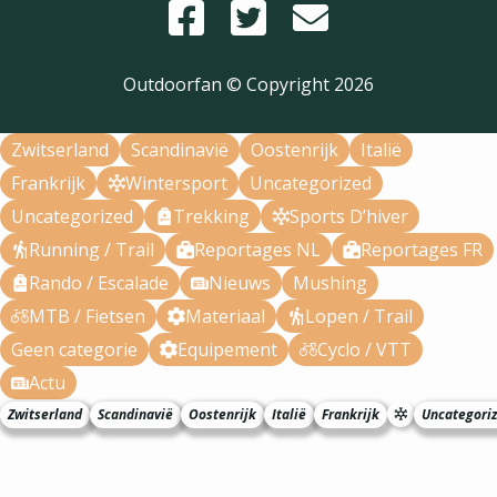
Outdoorfan © Copyright
2026
Zwitserland
Scandinavië
Oostenrijk
Italië
Frankrijk
Wintersport
Uncategorized
Uncategorized
Trekking
Sports D’hiver
Running / Trail
Reportages NL
Reportages FR
Rando / Escalade
Nieuws
Mushing
MTB / Fietsen
Materiaal
Lopen / Trail
Geen categorie
Equipement
Cyclo / VTT
Actu
Zwitserland
Scandinavië
Oostenrijk
Italië
Frankrijk
Uncategori