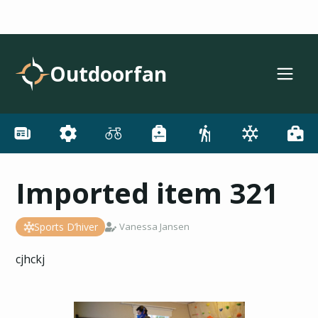
Outdoorfan
Imported item 321
Sports D’hiver
Vanessa Jansen
cjhckj