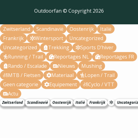
Outdoorfan © Copyright
2026
Zwitserland
Scandinavië
Oostenrijk
Italië
Frankrijk
Wintersport
Uncategorized
Uncategorized
Trekking
Sports D’hiver
Running / Trail
Reportages NL
Reportages FR
Rando / Escalade
Nieuws
Mushing
MTB / Fietsen
Materiaal
Lopen / Trail
Geen categorie
Equipement
Cyclo / VTT
Actu
Zwitserland
Scandinavië
Oostenrijk
Italië
Frankrijk
Uncategori