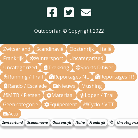
Outdoorfan © Copyright
2022
Zwitserland
Scandinavië
Oostenrijk
Italië
Frankrijk
Wintersport
Uncategorized
Uncategorized
Trekking
Sports D’hiver
Running / Trail
Reportages NL
Reportages FR
Rando / Escalade
Nieuws
Mushing
MTB / Fietsen
Materiaal
Lopen / Trail
Geen categorie
Equipement
Cyclo / VTT
Actu
Zwitserland
Scandinavië
Oostenrijk
Italië
Frankrijk
Uncategori