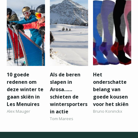
10 goede
Als de beren
Het
redenen om
slapen in
onderschatte
deze winter te
Arosa……
belang van
gaan skiën in
schieten de
goede kousen
Les Menuires
wintersporters
voor het skiën
in actie
Alex Mauger
Bruno Koninckx
Tom Marees