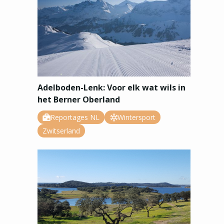
Adelboden-Lenk: Voor elk wat wils in
het Berner Oberland
Reportages NL
Wintersport
Zwitserland