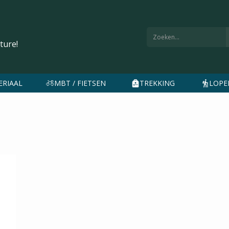
ture!
ERIAAL
MBT / FIETSEN
TREKKING
LOPEN