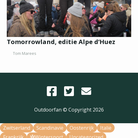
Tomorrowland, editie Alpe d’Huez
Tom Marees
Outdoorfan © Copyright
2026
Zwitserland
Scandinavië
Oostenrijk
Italië
Frankrijk
Wintersport
Uncategorized