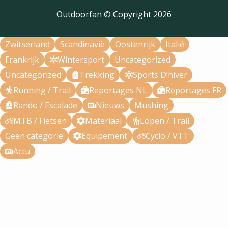
Outdoorfan © Copyright
2026
Zwitserland
Scandinavië
Oostenrijk
Italië
Frankrijk
Wintersport
Uncategorized
Uncategorized
Trekking
Sports D’hiver
Running / Trail
Reportages NL
Reportages FR
Rando / Escalade
Nieuws
Mushing
MTB / Fietsen
Materiaal
Lopen / Trail
Geen categorie
Equipement
Cyclo / VTT
Actu