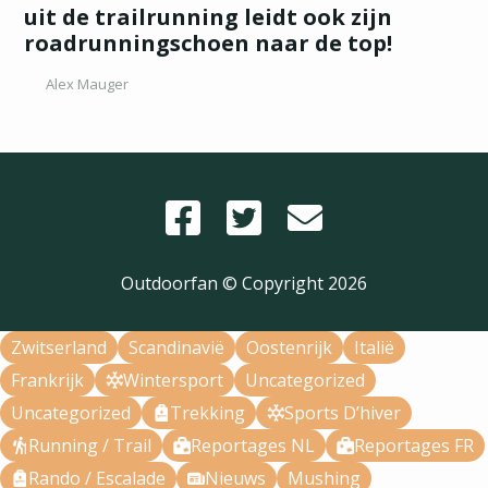
uit de trailrunning leidt ook zijn
roadrunningschoen naar de top!
Alex Mauger
Outdoorfan © Copyright
2026
Zwitserland
Scandinavië
Oostenrijk
Italië
Frankrijk
Wintersport
Uncategorized
Uncategorized
Trekking
Sports D’hiver
Running / Trail
Reportages NL
Reportages FR
Rando / Escalade
Nieuws
Mushing