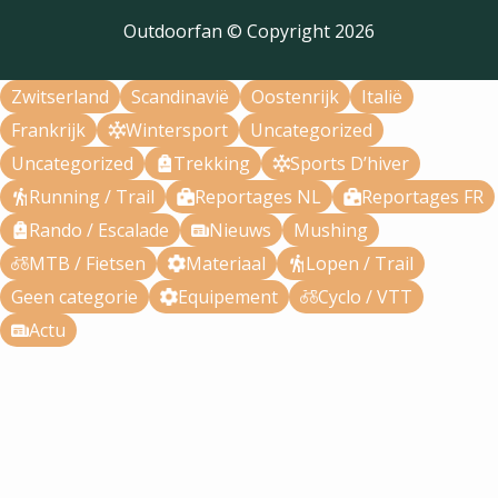
Outdoorfan © Copyright
2026
Zwitserland
Scandinavië
Oostenrijk
Italië
Frankrijk
Wintersport
Uncategorized
Uncategorized
Trekking
Sports D’hiver
Running / Trail
Reportages NL
Reportages FR
Rando / Escalade
Nieuws
Mushing
MTB / Fietsen
Materiaal
Lopen / Trail
Geen categorie
Equipement
Cyclo / VTT
Actu