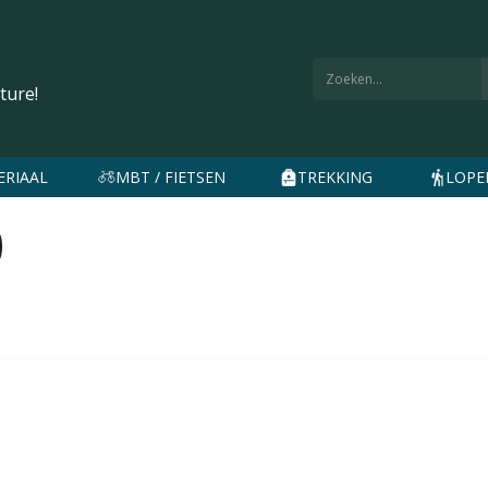
ture!
ERIAAL
MBT / FIETSEN
TREKKING
LOPEN
0