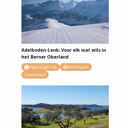
Adelboden-Lenk: Voor elk wat wils in
het Berner Oberland
Reportages NL
Wintersport
Zwitserland