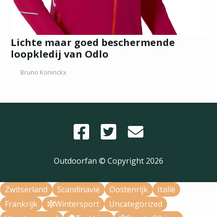
Lichte maar goed beschermende
loopkledij van Odlo
Bruno Koninckx
Outdoorfan © Copyright
2026
Zwitserland
Scandinavië
Oostenrijk
Italië
Frankrijk
Wintersport
Uncategorized