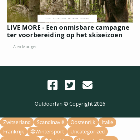
LIVE MORE - Een onmisbare campagne
ter voorbereiding op het skiseizoen
Alex Mauger
Outdoorfan © Copyright
2026
Zwitserland
Scandinavië
Oostenrijk
Italië
Frankrijk
Wintersport
Uncategorized