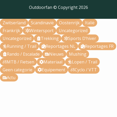
Outdoorfan © Copyright
2026
Zwitserland
Scandinavië
Oostenrijk
Italië
Frankrijk
Wintersport
Uncategorized
Uncategorized
Trekking
Sports D’hiver
Running / Trail
Reportages NL
Reportages FR
Rando / Escalade
Nieuws
Mushing
MTB / Fietsen
Materiaal
Lopen / Trail
Geen categorie
Equipement
Cyclo / VTT
Actu