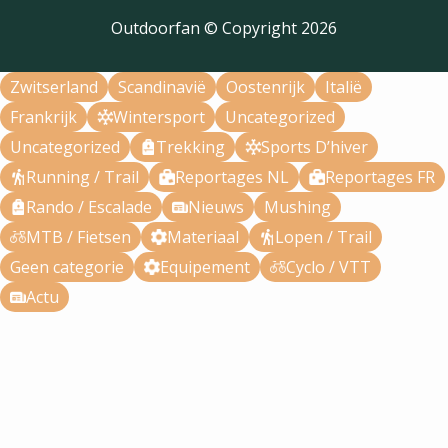
Outdoorfan © Copyright
2026
Zwitserland
Scandinavië
Oostenrijk
Italië
Frankrijk
Wintersport
Uncategorized
Uncategorized
Trekking
Sports D’hiver
Running / Trail
Reportages NL
Reportages FR
Rando / Escalade
Nieuws
Mushing
MTB / Fietsen
Materiaal
Lopen / Trail
Geen categorie
Equipement
Cyclo / VTT
Actu