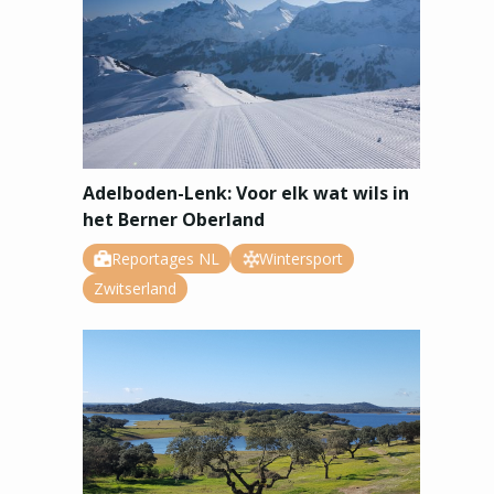
Adelboden-Lenk: Voor elk wat wils in
het Berner Oberland
Reportages NL
Wintersport
Zwitserland