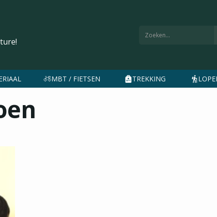
ture!
ERIAAL
MBT / FIETSEN
TREKKING
LOPEN
oen