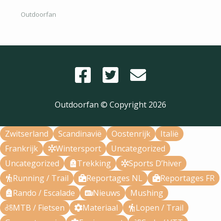
Outdoorfan
Outdoorfan © Copyright
2026
Zwitserland
Scandinavië
Oostenrijk
Italië
Frankrijk
Wintersport
Uncategorized
Uncategorized
Trekking
Sports D’hiver
Running / Trail
Reportages NL
Reportages FR
Rando / Escalade
Nieuws
Mushing
MTB / Fietsen
Materiaal
Lopen / Trail