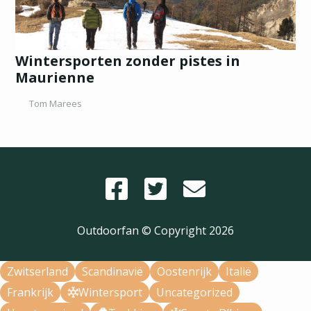
Wintersporten zonder pistes in
Maurienne
Tom Marees
Outdoorfan © Copyright
2026
Zwitserland
Scandinavië
Oostenrijk
Italië
Frankrijk
Wintersport
Uncategorized