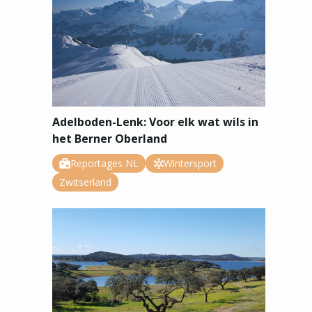
Adelboden-Lenk: Voor elk wat wils in
het Berner Oberland
Reportages NL
Wintersport
Zwitserland