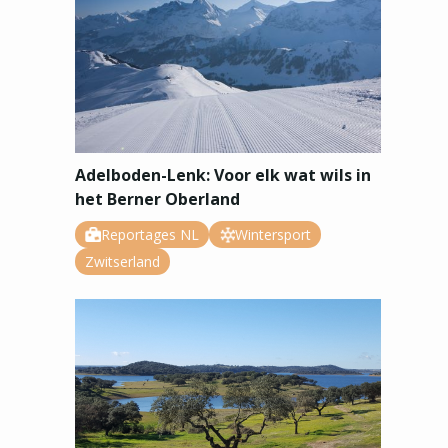
Adelboden-Lenk: Voor elk wat wils in
het Berner Oberland
Reportages NL
Wintersport
Zwitserland