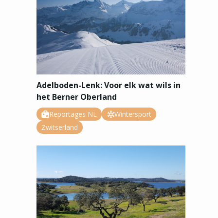
Adelboden-Lenk: Voor elk wat wils in
het Berner Oberland
Reportages NL
Wintersport
Zwitserland