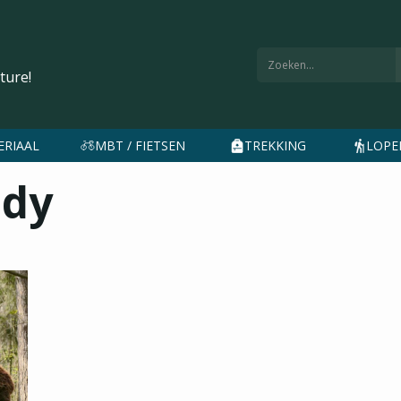
ture!
ERIAAL
MBT / FIETSEN
TREKKING
LOPEN
ady