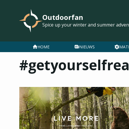
Outdoorfan
Spice up your winter and summer adven
HOME
NIEUWS
MAT
#getyourselfre