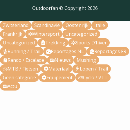
Outdoorfan © Copyright
2026
Zwitserland
Scandinavië
Oostenrijk
Italië
Frankrijk
Wintersport
Uncategorized
Uncategorized
Trekking
Sports D’hiver
Running / Trail
Reportages NL
Reportages FR
Rando / Escalade
Nieuws
Mushing
MTB / Fietsen
Materiaal
Lopen / Trail
Geen categorie
Equipement
Cyclo / VTT
Actu